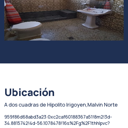
Ubicación
A dos cuadras de Hipolito Irigoyen
,
Malvin Norte
959f86d68abd3a23:0xc2caf60188367a51!8m2!3d-
34.8815742!4d-56.1078478!16s%2Fg%2F1thhlpvc?