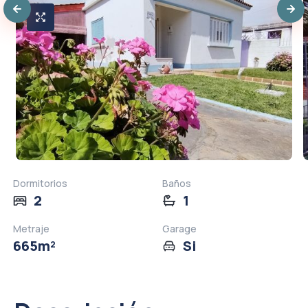
Dormitorios
Baños
2
1
Metraje
Garage
665
m²
Si