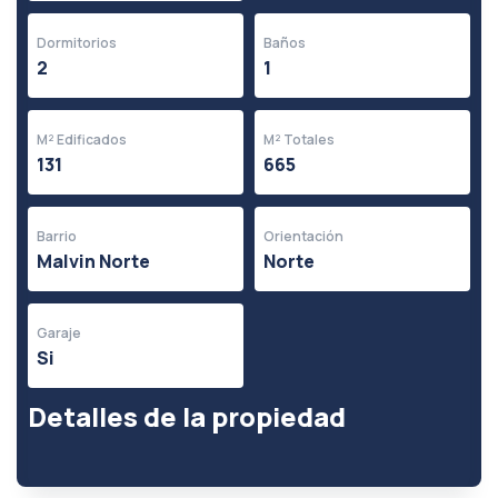
Dormitorios
Baños
2
1
M² Edificados
M² Totales
131
665
Barrio
Orientación
Malvin Norte
Norte
Garaje
Si
Detalles de la propiedad